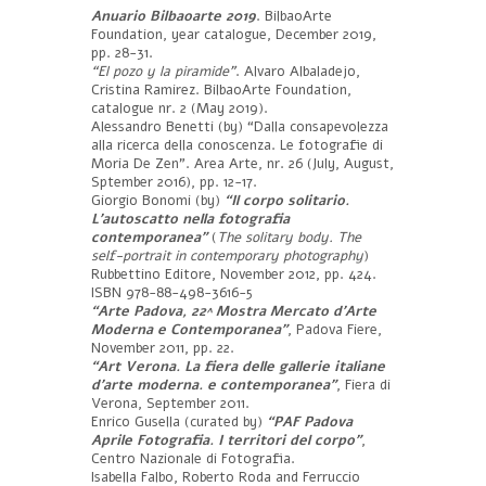
Anuario Bilbaoarte 2019
. BilbaoArte
Foundation, year catalogue, December 2019,
pp. 28-31.
“El pozo y la piramide”
. Alvaro Albaladejo,
Cristina Ramirez. BilbaoArte Foundation,
catalogue nr. 2 (May 2019).
Alessandro Benetti (by) “Dalla consapevolezza
alla ricerca della conoscenza. Le fotografie di
Moria De Zen”. Area Arte, nr. 26 (July, August,
Sptember 2016), pp. 12-17.
Giorgio Bonomi (by)
“Il corpo solitario.
L’autoscatto nella fotografia
contemporanea”
(
The solitary body. The
self-portrait in contemporary photography
)
Rubbettino Editore, November 2012, pp. 424.
ISBN 978-88-498-3616-5
“Arte Padova, 22^ Mostra Mercato d’Arte
Moderna e Contemporanea”
, Padova Fiere,
November 2011, pp. 22.
“Art Verona. La fiera delle gallerie italiane
d’arte moderna. e contemporanea”
, Fiera di
Verona, September 2011.
Enrico Gusella (curated by)
“PAF Padova
Aprile Fotografia. I territori del corpo”
,
Centro Nazionale di Fotografia.
Isabella Falbo, Roberto Roda and Ferruccio