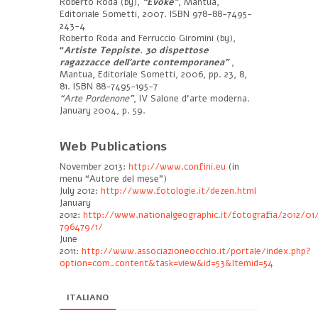
Roberto Roda (by),
“Evoke”
, Mantua,
Editoriale Sometti, 2007. ISBN 978-88-7495-
243-4
Roberto Roda and Ferruccio Giromini (by),
“
Artiste Teppiste. 30 dispettose
ragazzacce dell’arte contemporanea”
,
Mantua, Editoriale Sometti, 2006, pp. 23, 8,
81. ISBN 88-7495-195-7
“Arte Pordenone”
, IV Salone d’arte moderna.
January 2004, p. 59.
Web Publications
November 2013:
http://www.confini.eu
(in
menu “Autore del mese”)
July 2012:
http://www.fotologie.it/dezen.html
January
2012:
http://www.nationalgeographic.it/fotografia/2012/01
796479/1/
June
2011:
http://www.associazioneocchio.it/portale/index.php?
option=com_content&task=view&id=53&Itemid=54
ITALIANO