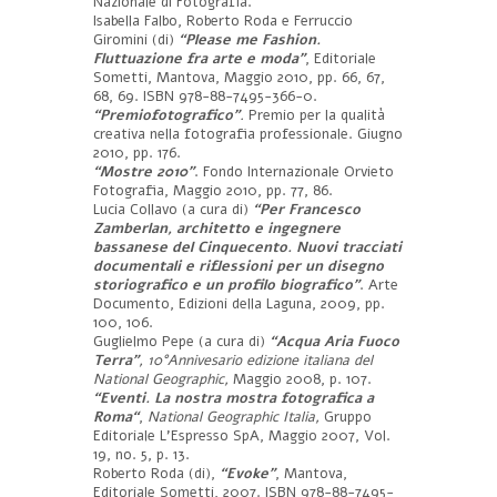
Nazionale di Fotografia.
Isabella Falbo, Roberto Roda e Ferruccio
Giromini (di)
“Please me Fashion.
Fluttuazione fra arte e moda”
, Editoriale
Sometti, Mantova, Maggio 2010, pp. 66, 67,
68, 69. ISBN 978-88-7495-366-0.
“Premiofotografico”
.
Premio per la qualità
creativa nella fotografia professionale. Giugno
2010, pp. 176.
“Mostre 2010”
. Fondo Internazionale Orvieto
Fotografia, Maggio 2010, pp. 77, 86.
Lucia Collavo (a cura di)
“Per Francesco
Zamberlan, architetto e ingegnere
bassanese del Cinquecento.
Nuovi tracciati
documentali e riflessioni per un disegno
storiografico e un profilo biografico
”
. Arte
Documento, Edizioni della Laguna, 2009, pp.
100, 106.
Guglielmo Pepe (a cura di)
“Acqua Aria Fuoco
Terra”
, 10°Annivesario edizione italiana del
National Geographic,
Maggio 2008, p. 107.
“Eventi. La nostra mostra fotografica a
Roma“
,
National Geographic Italia,
Gruppo
Editoriale L’Espresso SpA, Maggio 2007, Vol.
19, no. 5, p. 13.
Roberto Roda (di),
“Evoke”
, Mantova,
Editoriale Sometti, 2007. ISBN 978-88-7495-