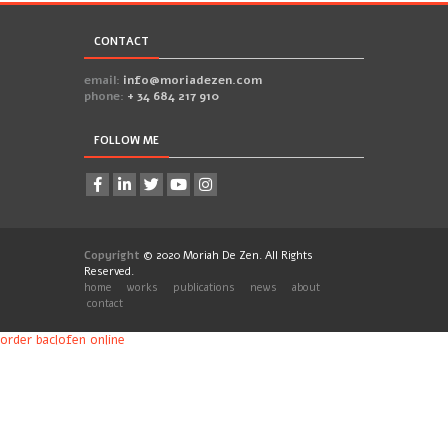
CONTACT
email:
info@moriadezen.com
phone:
+ 34 684 217 910
FOLLOW ME
Copyright
© 2020 Moriah De Zen. All Rights
Reserved.
home
works
publications
news
about
contact
order baclofen online