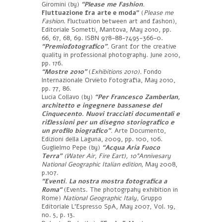
Giromini (by)
“Please me Fashion
.
Fluttuazione fra arte e moda”
(
Please me
Fashion
. Fluctuation between art and fashon),
Editoriale Sometti, Mantova, May 2010, pp.
66, 67, 68, 69. ISBN 978-88-7495-366-0.
“Premiofotografico”
.
Grant for the creative
quality in professional photography. June 2010,
pp. 176.
“Mostre 2010”
(
Exhibitions 2010).
Fondo
Internazionale Orvieto Fotografia, May 2010,
pp. 77, 86.
Lucia Collavo (by)
“Per Francesco Zamberlan,
architetto e ingegnere bassanese del
Cinquecento.
Nuovi tracciati documentali e
riflessioni per un disegno storiografico e
un profilo biografico”
.
Arte Documento,
Edizioni della Laguna, 2009, pp. 100, 106.
Guglielmo Pepe (by)
“Acqua Aria Fuoco
Terra”
(Water Air, Fire Eart), 10°Annivesary
National Geographic Italian edition,
May 2008,
p.107.
“Eventi. La nostra mostra fotografica a
Roma“
(Events. The photogrpahy exhibition in
Rome)
National Geographic Italy,
Gruppo
Editoriale L’Espresso SpA, May 2007, Vol. 19,
no. 5, p. 13.