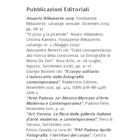
Pubblicazioni Editoriali
Anuario Bilbaoarte 2019
. Fondazione
BilbaoArte, catalogo annuale, Dicembre 2019,
pp. 28-31.
“El pozo y la piramide”. Alvaro Albaladejo,
Cristina Ramirez. Fondazinoe BilbaoArte,
catalogo nr. 2 (Maggio 2019).
Alessandro Benetti (di) “Dalla consapevolezza
alla ricerca della conoscenza. Le fotografie di
Moria De Zen”. Area Arte, nr. 26 (Luglio,
Agosto, Settembre 2016), pp. 12-17.
Giorgio Bonomi (di)
“Il corpo solitario.
L’autoscatto nella fotografia
contemporanea”
, Rubbettino Editore,
Novembre 2012, pp. 424. ISBN 978-88-498-
3616-5
“Arte Padova, 22^ Mostra Mercato d’Arte
Moderna e Contemporanea”
, Padova Fiere,
Novembre 2011, p. 22.
“Art Verona. La fiera delle gallerie italiane
d’arte moderna. e contemporanea”
, Fiera di
Verona, Settembre 2011.
Enrico Gusella (a cura di)
“PAF Padova Aprile
Fotografia. I territori del corpo”
, Centro