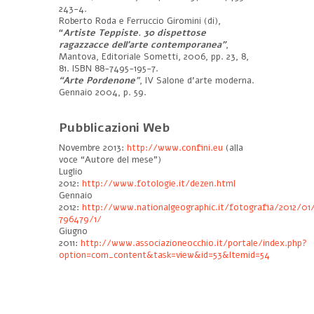
243-4.
Roberto Roda e Ferruccio Giromini (di),
“
Artiste Teppiste
.
30 dispettose
ragazzacce dell’arte contemporanea”
,
Mantova, Editoriale Sometti, 2006, pp. 23, 8,
81. ISBN 88-7495-195-7.
“Arte Pordenone
”
, IV Salone d’arte moderna.
Gennaio 2004, p. 59.
Pubblicazioni
Web
Novembre 2013:
http://www.confini.eu
(alla
voce “Autore del mese”)
Luglio
2012:
http://www.fotologie.it/dezen.html
Gennaio
2012:
http://www.nationalgeographic.it/fotografia/2012/01
796479/1/
Giugno
2011:
http://www.associazioneocchio.it/portale/index.php?
option=com_content&task=view&id=53&Itemid=54