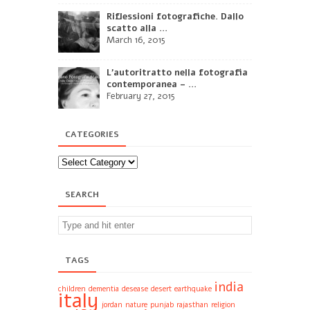
Riflessioni fotografiche. Dallo
scatto alla ...
March 16, 2015
L’autoritratto nella fotografia
contemporanea – ...
February 27, 2015
CATEGORIES
SEARCH
TAGS
india
children
dementia
desease
desert
earthquake
italy
jordan
nature
punjab
rajasthan
religion